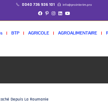
0040 736 936 101
info@prointerim.pro
és
BTP
AGRICOLE
AGROALIMENTAIRE
étaché Depuis La Roumanie